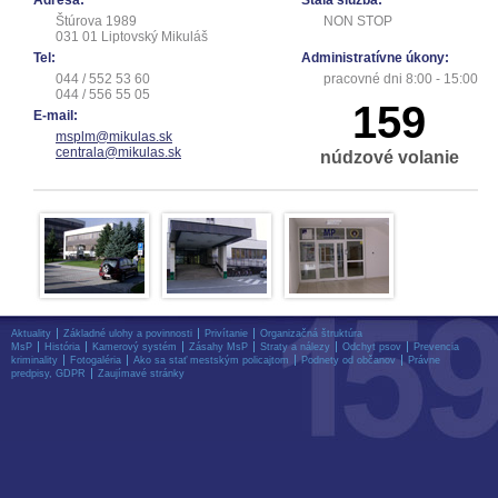
Adresa:
Stála služba:
Štúrova 1989
NON STOP
031 01 Liptovský Mikuláš
Tel:
Administratívne úkony:
044 / 552 53 60
pracovné dni 8:00 - 15:00
044 / 556 55 05
159
E-mail:
msplm@mikulas.sk
centrala@mikulas.sk
núdzové volanie
Aktuality
Základné ulohy a povinnosti
Privítanie
Organizačná štruktúra
MsP
História
Kamerový systém
Zásahy MsP
Straty a nálezy
Odchyt psov
Prevencia
kriminality
Fotogaléria
Ako sa stať mestským policajtom
Podnety od občanov
Právne
predpisy, GDPR
Zaujímavé stránky