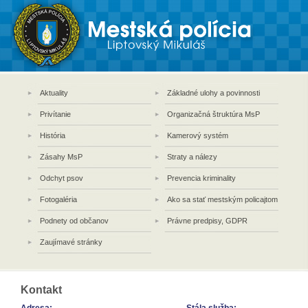
Aktuality
Základné ulohy a povinnosti
Privítanie
Organizačná štruktúra MsP
História
Kamerový systém
Zásahy MsP
Straty a nálezy
Odchyt psov
Prevencia kriminality
Fotogaléria
Ako sa stať mestským policajtom
Podnety od občanov
Právne predpisy, GDPR
Zaujímavé stránky
Kontakt