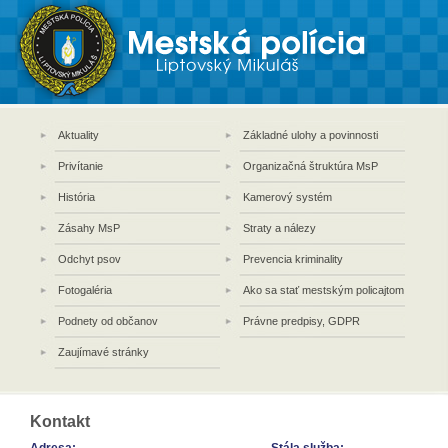
Aktuality
Základné ulohy a povinnosti
Privítanie
Organizačná štruktúra MsP
História
Kamerový systém
Zásahy MsP
Straty a nálezy
Odchyt psov
Prevencia kriminality
Fotogaléria
Ako sa stať mestským policajtom
Podnety od občanov
Právne predpisy, GDPR
Zaujímavé stránky
Kontakt