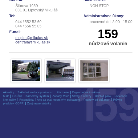
Adresa:
Stála služba:
Štúrova 1989
NON STOP
031 01 Liptovský Mikuláš
Tel:
Administratívne úkony:
044 / 552 53 60
pracovné dni 8:00 - 15:00
044 / 556 55 05
159
E-mail:
msplm@mikulas.sk
centrala@mikulas.sk
núdzové volanie
Aktuality
Základné ulohy a povinnosti
Privítanie
Organizačná štruktúra
MsP
História
Kamerový systém
Zásahy MsP
Straty a nálezy
Odchyt psov
Prevencia
kriminality
Fotogaléria
Ako sa stať mestským policajtom
Podnety od občanov
Právne
predpisy, GDPR
Zaujímavé stránky