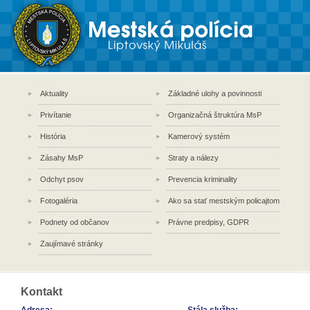
Aktuality
Základné ulohy a povinnosti
Privítanie
Organizačná štruktúra MsP
História
Kamerový systém
Zásahy MsP
Straty a nálezy
Odchyt psov
Prevencia kriminality
Fotogaléria
Ako sa stať mestským policajtom
Podnety od občanov
Právne predpisy, GDPR
Zaujímavé stránky
Kontakt