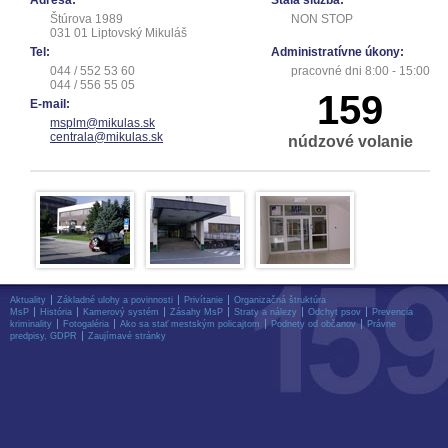
Adresa:
Stála služba:
Štúrova 1989
NON STOP
031 01 Liptovský Mikuláš
Tel:
Administratívne úkony:
044 / 552 53 60
pracovné dni 8:00 - 15:00
044 / 556 55 05
159
E-mail:
msplm@mikulas.sk
centrala@mikulas.sk
núdzové volanie
Aktuality
Základné ulohy a povinnosti
Privítanie
Organizačná štruktúra
MsP
História
Kamerový systém
Zásahy MsP
Straty a nálezy
Odchyt psov
Prevencia
kriminality
Fotogaléria
Ako sa stať mestským policajtom
Podnety od občanov
Právne
predpisy, GDPR
Zaujímavé stránky