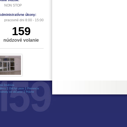
Stála služba:
NON STOP
Administratívne úkony:
pracovné dni 8:00 - 15:00
159
núdzové volanie
ná štruktúra
álezy
Odchyt psov
Prevencia
odnety od občanov
Právne