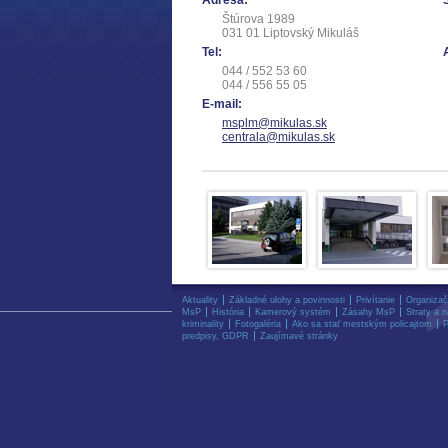
Adresa:
Štúrova 1989
031 01 Liptovský Mikuláš
Tel:
044 / 552 53 60
044 / 556 55 05
E-mail:
msplm@mikulas.sk
centrala@mikulas.sk
Aktuality
Základné ulohy a povinnosti
Privítanie
Organizač
MsP
História
Kamerový systém
Zásahy MsP
Straty a n
kriminality
Fotogaléria
Ako sa stať mestským policajtom
P
predpisy, GDPR
Zaujímavé stránky