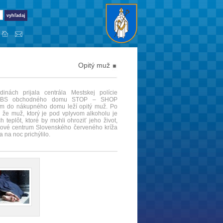
Opitý muž
ch prijala centrála Mestskej polície
d SBS obchodného domu STOP – SHOP
om do nákupného domu leží opitý muž. Po
, že muž, ktorý je pod vplyvom alkoholu je
eplôt, ktoré by mohli ohroziť jeho život,
zové centrum Slovenského červeného kríža
a na noc prichýlilo.