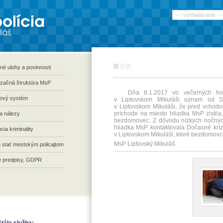
né ulohy a povinnosti
začná štruktúra MsP
Dňa 8.1.2017 vo večerných hodiná
ový systém
v Liptovskom Mikuláši oznam o
v Liptovskom Mikuláši, že pred vchod
príchode na miesto hliadka MsP zistila
 a nálezy
bezdomovec. Z dôvodu nízkych nočných t
hliadka MsP kontaktovala Dočasné krí
cia kriminality
v Liptovskom Mikuláši, ktoré bezdomovc
MsP Liptovský Mikuláš
 stať mestským policajtom
e predpisy, GDPR