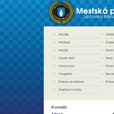
Aktuality
Základ
Privítanie
Organi
História
Kamer
Zásahy MsP
Straty
Odchyt psov
Preven
Fotogaléria
Ako sa
Podnety od občanov
Právn
Zaujímavé stránky
Kontakt