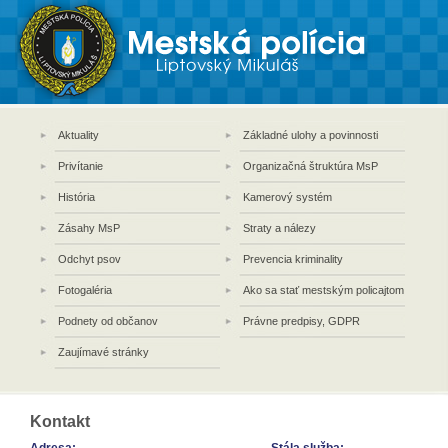
Aktuality
Základné ulohy a povinnosti
Privítanie
Organizačná štruktúra MsP
História
Kamerový systém
Zásahy MsP
Straty a nálezy
Odchyt psov
Prevencia kriminality
Fotogaléria
Ako sa stať mestským policajtom
Podnety od občanov
Právne predpisy, GDPR
Zaujímavé stránky
Kontakt