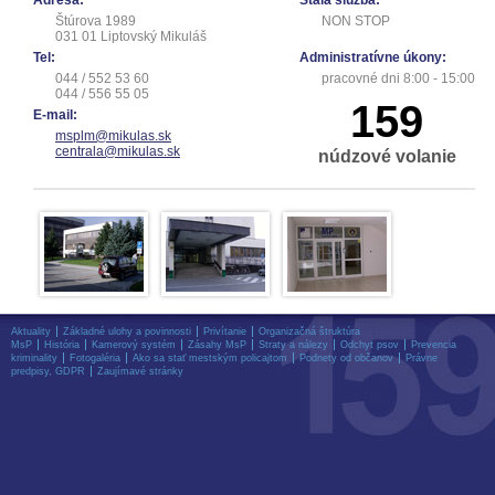
Adresa:
Stála služba:
Štúrova 1989
NON STOP
031 01 Liptovský Mikuláš
Tel:
Administratívne úkony:
044 / 552 53 60
pracovné dni 8:00 - 15:00
044 / 556 55 05
159
E-mail:
msplm@mikulas.sk
centrala@mikulas.sk
núdzové volanie
Aktuality
Základné ulohy a povinnosti
Privítanie
Organizačná štruktúra
MsP
História
Kamerový systém
Zásahy MsP
Straty a nálezy
Odchyt psov
Prevencia
kriminality
Fotogaléria
Ako sa stať mestským policajtom
Podnety od občanov
Právne
predpisy, GDPR
Zaujímavé stránky