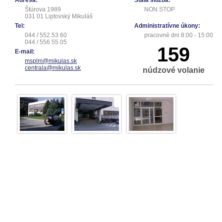
Adresa:
Stála služba:
Štúrova 1989
NON STOP
031 01 Liptovský Mikuláš
Tel:
Administratívne úkony:
044 / 552 53 60
pracovné dni 8:00 - 15:00
044 / 556 55 05
159
E-mail:
msplm@mikulas.sk
centrala@mikulas.sk
núdzové volanie