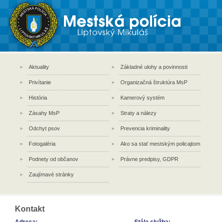
Aktuality
Základné ulohy a povinnosti
Privítanie
Organizačná štruktúra MsP
História
Kamerový systém
Zásahy MsP
Straty a nálezy
Odchyt psov
Prevencia kriminality
Fotogaléria
Ako sa stať mestským policajtom
Podnety od občanov
Právne predpisy, GDPR
Zaujímavé stránky
Kontakt