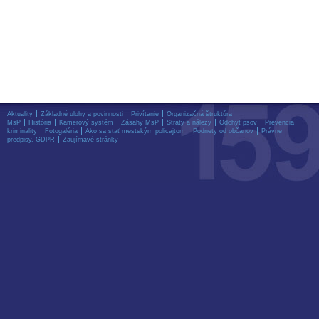
Aktuality
Základné ulohy a povinnosti
Privítanie
Organizačná štruktúra
MsP
História
Kamerový systém
Zásahy MsP
Straty a nálezy
Odchyt psov
Prevencia
kriminality
Fotogaléria
Ako sa stať mestským policajtom
Podnety od občanov
Právne
predpisy, GDPR
Zaujímavé stránky