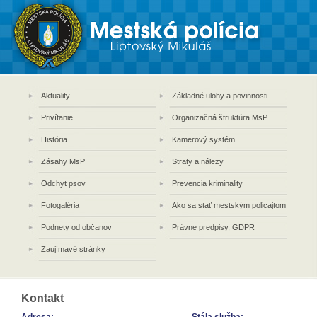
Aktuality
Základné ulohy a povinnosti
Privítanie
Organizačná štruktúra MsP
História
Kamerový systém
Zásahy MsP
Straty a nálezy
Odchyt psov
Prevencia kriminality
Fotogaléria
Ako sa stať mestským policajtom
Podnety od občanov
Právne predpisy, GDPR
Zaujímavé stránky
Kontakt