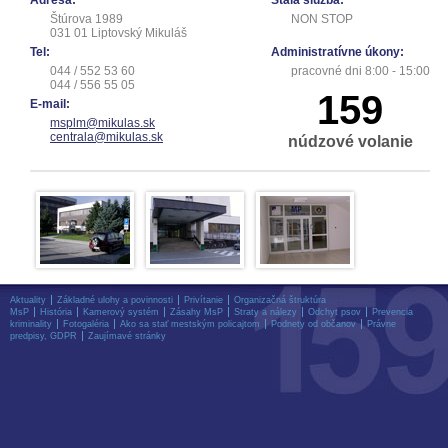
Adresa:
Stála služba:
Štúrova 1989
NON STOP
031 01 Liptovský Mikuláš
Tel:
Administratívne úkony:
044 / 552 53 60
pracovné dni 8:00 - 15:00
044 / 556 55 05
159
E-mail:
msplm@mikulas.sk
centrala@mikulas.sk
núdzové volanie
Aktuality
Základné ulohy a povinnosti
Privítanie
Organizačná štruktúra
MsP
História
Kamerový systém
Zásahy MsP
Straty a nálezy
Odchyt psov
Prevencia
kriminality
Fotogaléria
Ako sa stať mestským policajtom
Podnety od občanov
Právne
predpisy, GDPR
Zaujímavé stránky